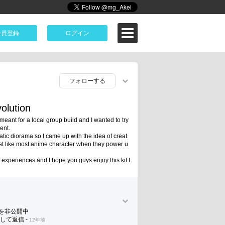
会員登録
ログイン
フォローする
volution
ant for a local group build and I wanted to try 
nt. 

static diorama so I came up with the idea of creat
ust like most anime character when they power u
n experiences and I hope you guys enjoy this kit t
を非公開中
して返信
-
12年前