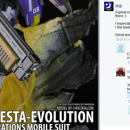
侍改
A great co
there :)

I especia
r the bad
Great wor
ログイン
C
e
c
Th
T
h
2