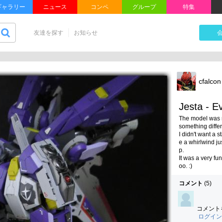
ギャラリー
ニュース
コンペ
グループ
特集
友達を探す
お知らせ
cfalcon
Jesta - E
The model was me
something differe
I didn't want a 
e a whirlwind j
p.

It was a very fu
コメント
(
5
)
コメント
ログイン