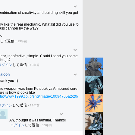
mbination of creativity and building skill you got 
lly like the rear mechanic. What kit did you use fo
ass cannon by the way? 

k!
して返信
-
13年前
lear, inaofmrtive, simple. Could I send you some 
-hugs?
ログイン
して返信
-
12年前
falcon
ank you. :)

he weapon was from Kotobukiya Armoured core. 

ttp://www.1999.co.jp/eng/image/10094765a2/20/
ログイン
して返信
-
13年前
Ah, thought it was familiar. Thanks!
ログイン
して返信
-
13年前