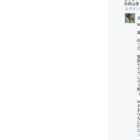
次回は使
ログイン
s
（