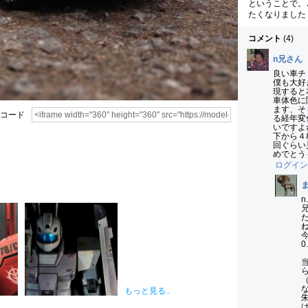
ということで。
たくなりました
コメント
(
4
)
n兄さん
良い車チ
僕も大好
現すると
車体色に
ます、そ
コード
る経年変
いですよ
下から４
回ぐらい
めでとう
ログイン
n
ね
もっと見る..