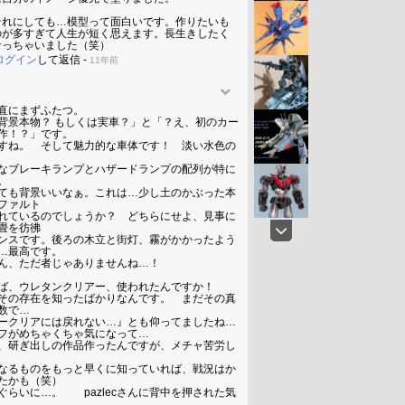
それにしても…模型って面白いです。作りたいも
のが多すぎて人生が短く思えます。長生きしたく
なっちゃいました（笑）
ログイン
して返信
-
11年前
直にまずふたつ。

背景本物？ もしくは実車？」と「？え、初のカー
作！？」です。

すね。　そして魅力的な車体です！　淡い水色の
なブレーキランプとハザードランプの配列が特に


ても背景いいなぁ。これは…少し土のかぶった本
ファルト

れているのでしょうか？　どちらにせよ、見事に
畳を彷彿

ンスです。後ろの木立と街灯、霧がかかったよう
…最高です。

cさん、ただ者じゃありませんね…！

ば、ウレタンクリアー、使われたんですか！　

その存在を知ったばかりなんです。　まだその真
数で…

ークリアには戻れない…』とも仰ってましたね…

フがめちゃくちゃ気になって…

、研ぎ出しの作品作ったんですが、メチャ苦労し
なるものをもっと早くに知っていれば、戦況はか
たかも（笑）

ぐらいに…。　　pazlecさんに背中を押された気