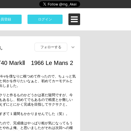
会員登録
ログイン
フォローする
ん
40 MarkⅡ 1966 Le Mans 2
Hi-νを僕なりに根つめて作ったので、ちょっと気
と何かを作りたいなぁと、初めてカーモデルと
出しました。

クリと作るものかどうかは甚だ疑問ですが、今
もあるし、初めてでもあるので精度とか難しい
えずにとにかく完成を目指してサクサクと。

すぎて１週間もかかりませんでした（笑）。

たので、完成後はやっぱり粗が気になってもう
とやれよ俺、と思いましたがそれは次回への糧