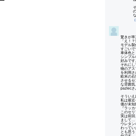
ー
驚きが率
「え！？
モデル製
すごいで
車体色と

シンプル
好みです。
それにし
物のアス
を利用さ
欧米の石
させるセ
な雰囲気
pazle
そういえ
私は最近
価が未知
『ラッカ
このセリ
実は前回
まして…

ウレタン
わってい
とも思う
分です。
