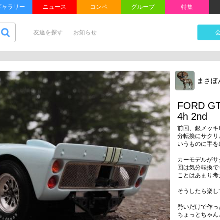
ギャラリー
ニュース
コンペ
グループ
特集
友達を探す
お知らせ
まさぼ
FORD GT
4h 2nd
前回、銀メッキ
分転換にサクリ
いうものに手を
カーモデルがサ
回は気分転換で
ことはあまり考
そうしたら楽し
勢いだけで作っ
ちょっとちゃん