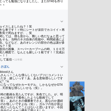
とっても勉強になりましたし、またGT40を作り
＾＾
ョイスしましたね？！笑

きな車です！＞特にシートが涙目でカコイイ＞再
本気で死ねますが、、笑

関しては、僕も昔から、難しい色だなぁと思って
もそも、当時のネガ自体の性能や、時間経過によ
化、などなど、あのオレンジの部分の色は謎が多
ね？！笑

枚目の画像、スーパーカーブームの時、１００万
見た構図で、なんとも嬉しい１枚です！！完成お
～！！
して返信
-
11年前
まさぼん
.bloodさん 

兄さんっ！こんな僕らしくないブツにコメントい
ただき…嬉しいっす！あ、ある意味僕らしいです
(;^_^A

今になってなぜかカーモデル、しかもなぜかGT4
0…天邪鬼な僕らしいかも（笑）。

当時の動画を見たんですが、朱色でした。が、明
らかに後付けで着色したような動画でして
（笑）。あのときの優勝車でさえ、黒なのか濃紺
なのか怪しいですよね（笑）。ガルフの缶が昔は
朱色だったなんてことはないと思いますが、今回
は自分のイメージ優先で塗りました。
