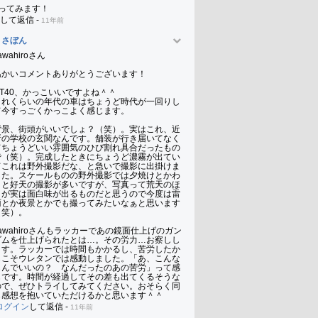
ってみます！
して返信
-
11年前
まさぼん
awahiroさん 

温かいコメントありがとうございます！

GT40、かっこいいですよね＾＾

これくらいの年代の車はちょうど時代が一回りし
て今すっごくかっこよく感じます。

背景、街頭がいいでしょ？（笑）。実はこれ、近
所の学校の玄関なんです。舗装が行き届いてなく
てちょうどいい雰囲気のひび割れ具合だったもの
で（笑）。完成したときにちょうど濃霧が出てい
てこれは野外撮影だな、と急いで撮影に出掛けま
した。スケールものの野外撮影では夕焼けとかわ
りと好天の撮影が多いですが、写真って荒天のほ
うが実は面白味が出るものだと思うので今度は雷
雨とか夜景とかでも撮ってみたいなぁと思います
笑）。

sawahiroさんもラッカーであの鏡面仕上げのガン
ダムを仕上げられたとは…。その労力…お察しし
ます。ラッカーでは時間もかかるし、苦労したか
らこそウレタンでは感動しました。「あ、こんな
もんでいいの？　なんだったのあの苦労」って感
じです。時間が経過してその差も出てくるそうな
ので、ぜひトライしてみてください。おそらく同
じ感想を抱いていただけるかと思います＾＾
ログイン
して返信
-
11年前