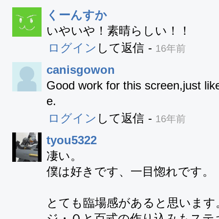
くーんすか
いやいや！素晴らしい！！
ログイン
して返信
-
16年前
canisgowon
Good work for this screen,just li
e.
ログイン
して返信
-
16年前
tyou5322
凄い。

僕は好きです、一目惚れです。

とても臨場感があると思います。
ジ・Ｏと百式の作り込みもステキ