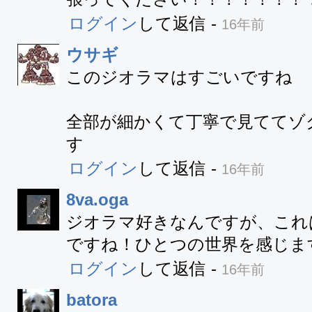
ログイン
して返信
-
16年前
ウサギ
このジオラマはすごいですね　（
全部が細かくて丁寧で見ててゾ
す
ログイン
して返信
-
16年前
8va.oga
ジオラマ好きなんですが、これ
ですね！ひとつの世界を感じま
ログイン
して返信
-
16年前
batora