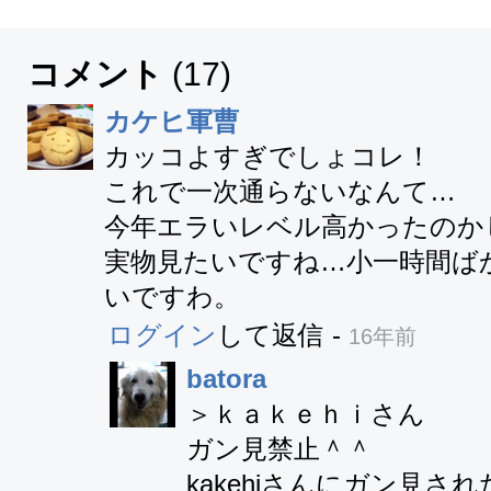
コメント
(
17
)
カケヒ軍曹
カッコよすぎでしょコレ！

これで一次通らないなんて…

今年エラいレベル高かったのかし
実物見たいですね…小一時間ば
いですわ。
ログイン
して返信
-
16年前
batora
＞ｋａｋｅｈｉさん

ガン見禁止＾＾

kakehiさんにガン見さ