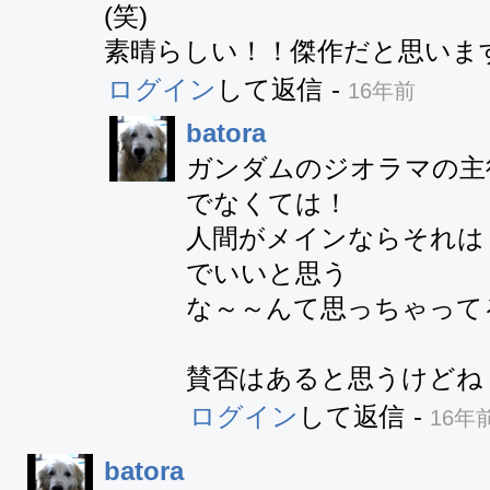
(笑)

素晴らしい！！傑作だと思います∠^
ログイン
して返信
-
16年前
batora
ガンダムのジオラマの主
でなくては！

人間がメインならそれは
でいいと思う

な～～んて思っちゃって
賛否はあると思うけどね
ログイン
して返信
-
16年
batora