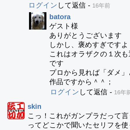
ログイン
して返信
-
16年前
batora
ゲスト様

ありがとうございます

しかし、褒めすぎですよ＾
これはオラザクの１次も
です

プロから見れば「ダメ」
作品ですから＾＾；
ログイン
して返信
-
16年
skin
こっ！これがガンプラだって言
ってどこかで聞いたセリフを使