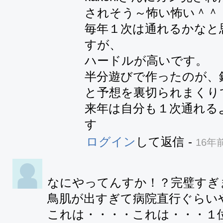
されそう～怖い怖い＾＾；
毎年１次は通れるかなと
すが、

ハードルが高いです。

半分遊びで作ったのが、
と予想を裏切られまくりで
来年は自分も１次通れる
す
ログイン
して返信
-
16年
なにやってんすか！？完璧すぎま
鳥肌が出すぎて病院直行ぐらいや
これは・・・・これは・・・１