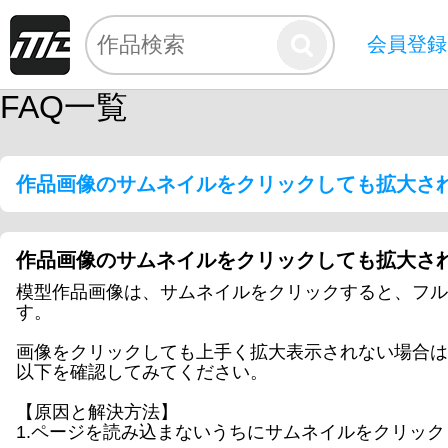
会員登録
FAQ一覧
作品画像のサムネイルをクリックしても拡大さ
作品画像のサムネイルをクリックしても拡大さ
模型作品画像は、サムネイルをクリックすると、フル
す。

画像をクリックしても上手く拡大表示されない場合は
以下を確認してみてください。

1.ページを読み込まないうちにサムネイルをクリッ